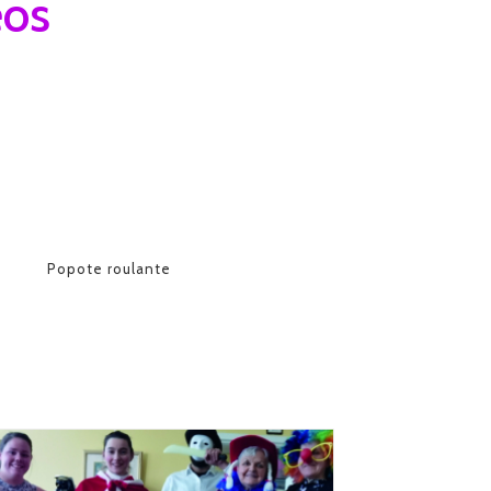
éos
Popote roulante