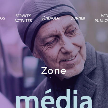
SERVICES
MÉD
POS
BÉNÉVOLAT
DONNER
ACTIVITÉS
PUBLIC
Zone
média