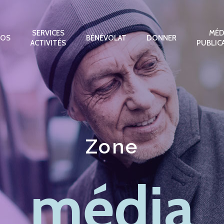
SERVICES
MÉD
POS
BÉNÉVOLAT
DONNER
ACTIVITÉS
PUBLIC
Zone
média