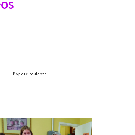
éos
Popote roulante