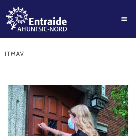
ITMAV
ACCUEIL
»
ITMAV