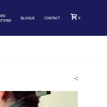
IAS
BLOGUE
CONTACT
0
ATIONS
ACCUEIL
»
PORTFOLIOS
»
POPOTE ROULANTE