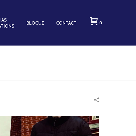
IAS
BLOGUE
CONTACT
0
ATIONS
ACCUEIL
»
PORTFOLIOS
»
POPOTE ROULANTE