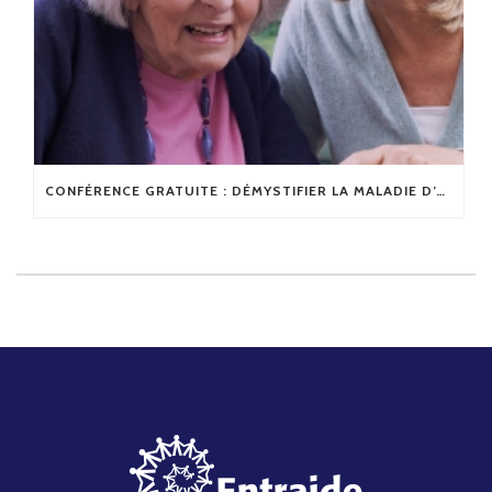
CONFÉRENCE GRATUITE : DÉMYSTIFIER LA MALADIE D’ALZHEIMER ET LES MALADIES APPARENTÉES