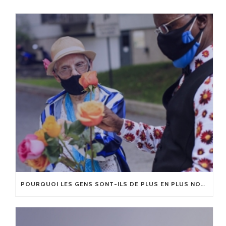
POURQUOI LES GENS SONT-ILS DE PLUS EN PLUS NOMBREUX À FAIRE UN DON PAR TESTAMENT ?